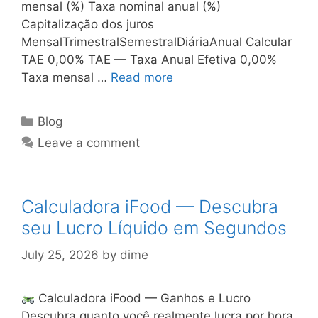
mensal (%) Taxa nominal anual (%)
Capitalização dos juros
MensalTrimestralSemestralDiáriaAnual Calcular
TAE 0,00% TAE — Taxa Anual Efetiva 0,00%
Taxa mensal …
Read more
Categories
Blog
Leave a comment
Calculadora iFood — Descubra
seu Lucro Líquido em Segundos
July 25, 2026
by
dime
Calculadora iFood — Ganhos e Lucro
Descubra quanto você realmente lucra por hora